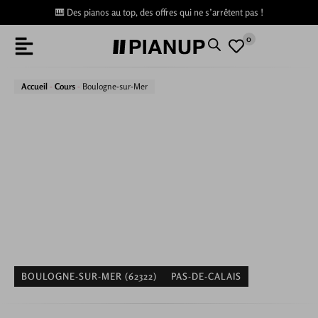
🎹 Des pianos au top, des offres qui ne s’arrêtent pas !
0
Accueil
-
Cours
-
Boulogne-sur-Mer
Où apprendre à jouer du piano à
Boulogne-sur-Mer ?
Vous souhaitez apprendre le piano à Boulogne-sur-Mer ?
Que vous cherchiez un professeur à domicile, un cursus au
conservatoire, des leçons en ligne ou des applications pour
travailler au quotidien, ce guide vous aide à choisir la
formule la mieux adaptée à votre toucher, votre oreille et
votre emploi du temps.
BOULOGNE-SUR-MER (62322)
PAS-DE-CALAIS