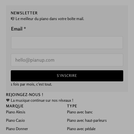
NEWSLETTER
🎼 Le meilleur du piano dans votre boîte mail.
Email *
E
m
a
i
S'INSCRIRE
l
*
1 fois par mois, c’est tout.
REJOINGEZ-NOUS !
🧡 La musique continue sur nos réseaux !
MARQUE
TYPE
Piano Alesis
Piano avec banc
Piano Casio
Piano avec haut-parleurs
Piano Donner
Piano avec pédale