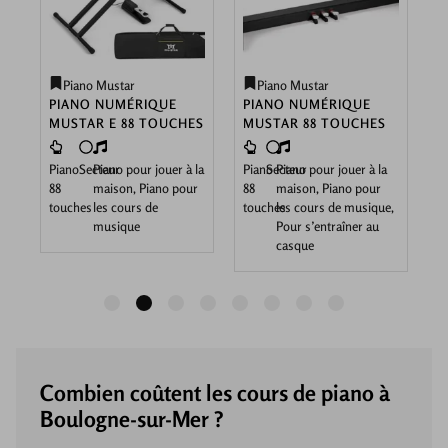
Piano Mustar
Piano Mustar
PIANO NUMÉRIQUE
PIANO NUMÉRIQUE
P
MUSTAR E 88 TOUCHES
MUSTAR 88 TOUCHES
M
B
a
Piano
Secteur
Piano pour jouer à la
Piano
Secteur
Piano pour jouer à la
88
maison, Piano pour
88
maison, Piano pour
P
touches
les cours de
touches
les cours de musique,
8
musique
Pour s’entraîner au
t
ue
casque
1
2
3
4
5
6
7
8
Combien coûtent les cours de piano à
Boulogne-sur-Mer ?