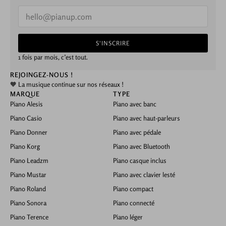
E
m
a
i
S'INSCRIRE
l
*
1 fois par mois, c’est tout.
REJOINGEZ-NOUS !
🧡 La musique continue sur nos réseaux !
MARQUE
TYPE
Piano Alesis
Piano avec banc
Piano Casio
Piano avec haut-parleurs
Piano Donner
Piano avec pédale
Piano Korg
Piano avec Bluetooth
Piano Leadzm
Piano casque inclus
Piano Mustar
Piano avec clavier lesté
Piano Roland
Piano compact
Piano Sonora
Piano connecté
Piano Terence
Piano léger