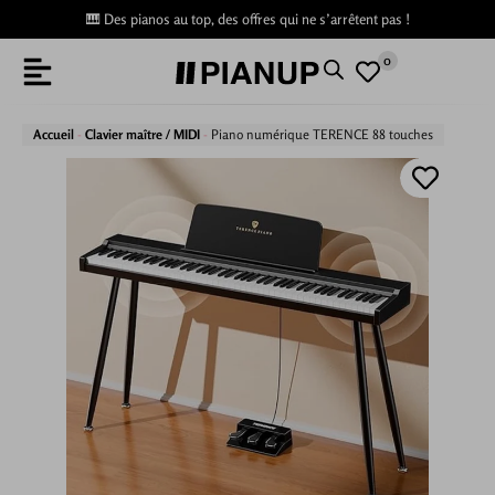
🎹 Des pianos au top, des offres qui ne s’arrêtent pas !
0
Accueil
-
Clavier maître / MIDI
-
Piano numérique TERENCE 88 touches