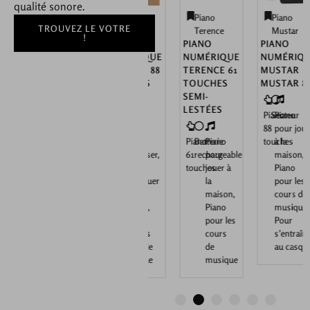
qualité sonore.
Piano
Piano
Piano
Piano
TROUVEZ LE VOTRE
Mustar
Terence
Terence
Mustar
!
PIANO
PIANO
PIANO
PIANO
NUMÉRIQUE
NUMÉRIQUE
NUMÉRIQUE
NUMÉRIQUE
MUSTAR E
TERENCE 88
TERENCE 61
MUSTAR
88
TOUCHES
TOUCHES
MUSTAR 88
TOUCHES
LESTÉES
SEMI-
LESTÉES
Piano
Secteur
Piano
Piano
Secteur
Piano
Piano
Secteur
Piano
88
pour jouer
88
pour
88
pour
Piano
Batterie
Piano
touches
à la
touches
jouer à la
touches
composer,
61
rechargeable
pour
maison,
maison,
Piano
touches
jouer à
Piano
Piano
pour jouer
la
pour les
pour les
à la
maison,
cours de
cours de
maison,
Piano
musique,
musique
Piano
pour les
Pour
pour les
cours
s’entraîner
cours de
de
au casque
musique
musique
1
2
3
4
5
6