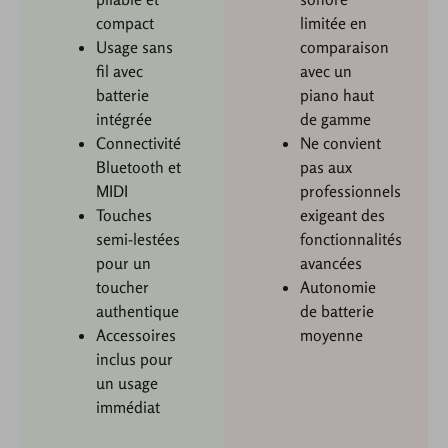
compact
limitée en
Usage sans
comparaison
fil avec
avec un
batterie
piano haut
intégrée
de gamme
Connectivité
Ne convient
Bluetooth et
pas aux
MIDI
professionnels
Touches
exigeant des
semi-lestées
fonctionnalités
pour un
avancées
toucher
Autonomie
authentique
de batterie
Accessoires
moyenne
inclus pour
un usage
immédiat