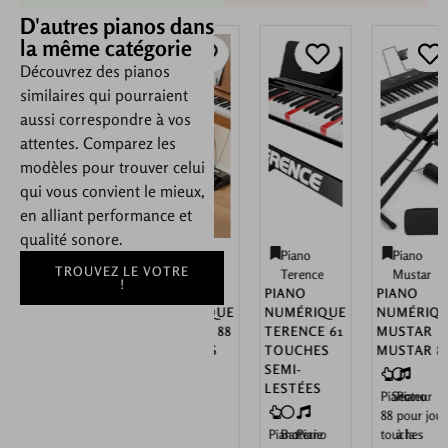
D'autres pianos dans
la même catégorie
Découvrez des pianos
similaires qui pourraient
aussi correspondre à vos
attentes. Comparez les
modèles pour trouver celui
qui vous convient le mieux,
en alliant performance et
qualité sonore.
Piano
Piano
Piano
Piano
TROUVEZ LE VOTRE
Mustar
Terence
Terence
Mustar
!
PIANO
PIANO
PIANO
PIANO
NUMÉRIQUE
NUMÉRIQUE
NUMÉRIQUE
NUMÉRIQUE
MUSTAR E
TERENCE 88
TERENCE 61
MUSTAR
88
TOUCHES
TOUCHES
MUSTAR 88
TOUCHES
LESTÉES
SEMI-
LESTÉES
Piano
Secteur
Piano
Piano
Secteur
Piano
Piano
Secteur
Piano
88
pour jouer
88
pour
88
pour
Piano
Batterie
Piano
touches
à la