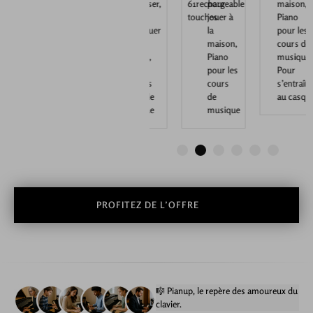
touches
jouer à la
touches
composer,
61
rechargeable
pour
maison,
maison,
Piano
touches
jouer à
Piano
Piano
pour jouer
la
pour les
pour les
à la
maison,
cours de
cours de
maison,
Piano
musique,
musique
Piano
pour les
Pour
pour les
cours
s’entraîner
cours de
de
au casque
musique
musique
1
2
3
4
5
6
PROFITEZ DE L’OFFRE
🎼 Pianup, le repère des amoureux du
clavier.