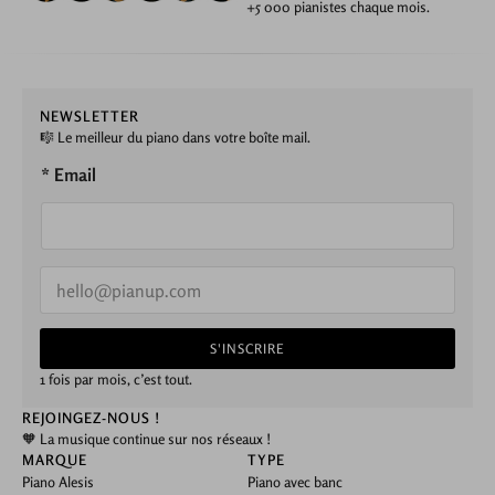
+5 000 pianistes chaque mois.
NEWSLETTER
🎼 Le meilleur du piano dans votre boîte mail.
* Email
E
m
a
i
S'INSCRIRE
l
*
1 fois par mois, c’est tout.
REJOINGEZ-NOUS !
🧡 La musique continue sur nos réseaux !
MARQUE
TYPE
Piano Alesis
Piano avec banc