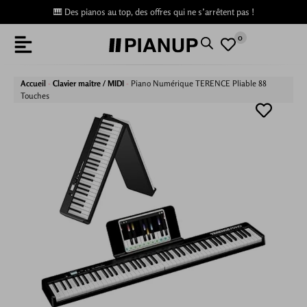
🎹 Des pianos au top, des offres qui ne s’arrêtent pas !
0
Accueil
-
Clavier maître / MIDI
-
Piano Numérique TERENCE Pliable 88
Touches